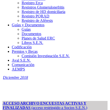
Registro Erca
Registros Glomerulonefritis
Registro de HD domiciliaria
Registro PQRAD
Registro de Aféresis
Guías y Documentos
Guías
Documentos
Planes de Salud ERC
Libros S.E.N.
Codificación
Premios y Becas
Comisión Investigación S.E.N.
Aval S.E.N.
Comunicación
AEMPS
Diciembre 2018
ACCESO ARCHIVO ENCUESTAS ACTIVAS Y
FINALIZADAS
(acceso restringido a Socios S.E.N.)