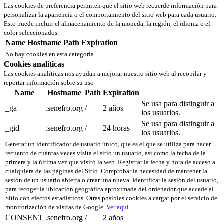
Las cookies de preferencia permiten que el sitio web recuerde información para
personalizar la apariencia o el comportamiento del sitio web para cada usuario.
Esto puede incluir el almacenamiento de la moneda, la región, el idioma o el
color seleccionados.
Name
Hostname
Path
Expiration
No hay cookies en esta categoría.
Cookies analíticas
Las cookies analíticas nos ayudan a mejorar nuestro sitio web al recopilar y
reportar información sobre su uso
Name
Hostname
Path
Expiration
Se usa para distinguir a
_ga
.senefro.org
/
2 años
los usuarios.
Se usa para distinguir a
_gid
.senefro.org
/
24 horas
los usuarios.
Generar un identificador de usuario único, que es el que se utiliza para hacer
recuento de cuántas veces visita el sitio un usuario, así como la fecha de la
primera y la última vez que visitó la web. Registrar la fecha y hora de acceso a
cualquiera de las páginas del Sitio. Comprobar la necesidad de mantener la
sesión de un usuario abierta o crear una nueva. Identificar la sesión del usuario,
para recoger la ubicación geográfica aproximada del ordenador que accede al
Sitio con efectos estadísticos. Otras posibles cookies a cargar por el servicio de
monitorización de visitas de Google.
Ver aquí
CONSENT
.senefro.org
/
2 años