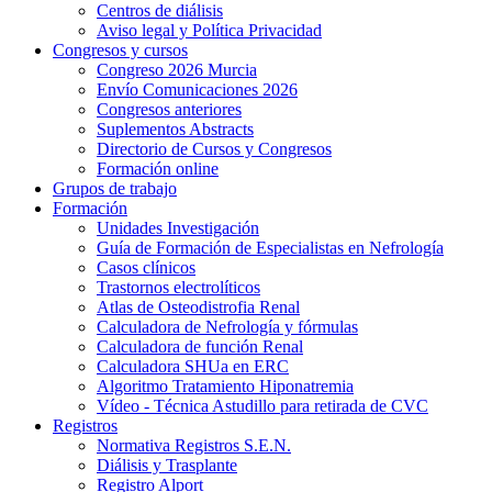
Centros de diálisis
Aviso legal y Política Privacidad
Congresos y cursos
Congreso 2026 Murcia
Envío Comunicaciones 2026
Congresos anteriores
Suplementos Abstracts
Directorio de Cursos y Congresos
Formación online
Grupos de trabajo
Formación
Unidades Investigación
Guía de Formación de Especialistas en Nefrología
Casos clínicos
Trastornos electrolíticos
Atlas de Osteodistrofia Renal
Calculadora de Nefrología y fórmulas
Calculadora de función Renal
Calculadora SHUa en ERC
Algoritmo Tratamiento Hiponatremia
Vídeo - Técnica Astudillo para retirada de CVC
Registros
Normativa Registros S.E.N.
Diálisis y Trasplante
Registro Alport