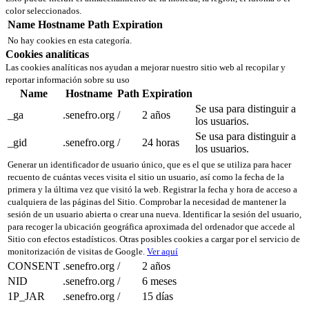
color seleccionados.
Name
Hostname
Path
Expiration
No hay cookies en esta categoría.
Cookies analíticas
Las cookies analíticas nos ayudan a mejorar nuestro sitio web al recopilar y
reportar información sobre su uso
Name
Hostname
Path
Expiration
Se usa para distinguir a
_ga
.senefro.org
/
2 años
los usuarios.
Se usa para distinguir a
_gid
.senefro.org
/
24 horas
los usuarios.
Generar un identificador de usuario único, que es el que se utiliza para hacer
recuento de cuántas veces visita el sitio un usuario, así como la fecha de la
primera y la última vez que visitó la web. Registrar la fecha y hora de acceso a
cualquiera de las páginas del Sitio. Comprobar la necesidad de mantener la
sesión de un usuario abierta o crear una nueva. Identificar la sesión del usuario,
para recoger la ubicación geográfica aproximada del ordenador que accede al
Sitio con efectos estadísticos. Otras posibles cookies a cargar por el servicio de
monitorización de visitas de Google.
Ver aquí
CONSENT
.senefro.org
/
2 años
NID
.senefro.org
/
6 meses
1P_JAR
.senefro.org
/
15 días