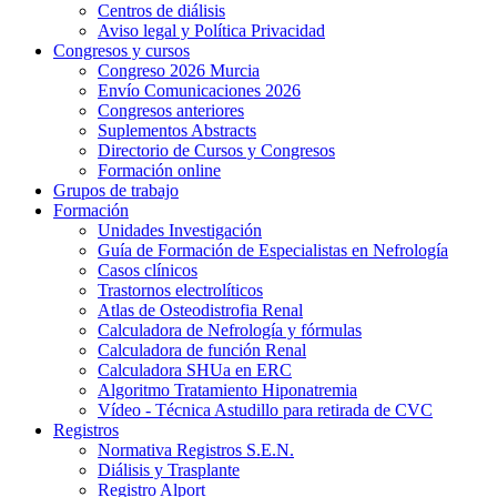
Centros de diálisis
Aviso legal y Política Privacidad
Congresos y cursos
Congreso 2026 Murcia
Envío Comunicaciones 2026
Congresos anteriores
Suplementos Abstracts
Directorio de Cursos y Congresos
Formación online
Grupos de trabajo
Formación
Unidades Investigación
Guía de Formación de Especialistas en Nefrología
Casos clínicos
Trastornos electrolíticos
Atlas de Osteodistrofia Renal
Calculadora de Nefrología y fórmulas
Calculadora de función Renal
Calculadora SHUa en ERC
Algoritmo Tratamiento Hiponatremia
Vídeo - Técnica Astudillo para retirada de CVC
Registros
Normativa Registros S.E.N.
Diálisis y Trasplante
Registro Alport