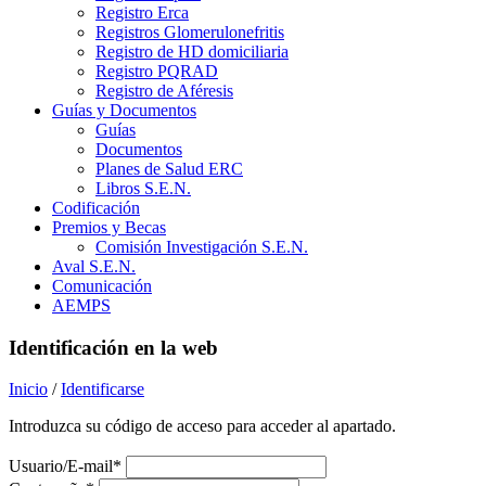
Registro Erca
Registros Glomerulonefritis
Registro de HD domiciliaria
Registro PQRAD
Registro de Aféresis
Guías y Documentos
Guías
Documentos
Planes de Salud ERC
Libros S.E.N.
Codificación
Premios y Becas
Comisión Investigación S.E.N.
Aval S.E.N.
Comunicación
AEMPS
Identificación en la web
Inicio
/
Identificarse
Introduzca su código de acceso para acceder al apartado.
Usuario/E-mail*