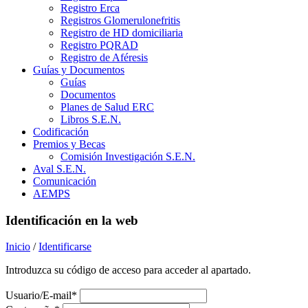
Registro Erca
Registros Glomerulonefritis
Registro de HD domiciliaria
Registro PQRAD
Registro de Aféresis
Guías y Documentos
Guías
Documentos
Planes de Salud ERC
Libros S.E.N.
Codificación
Premios y Becas
Comisión Investigación S.E.N.
Aval S.E.N.
Comunicación
AEMPS
Identificación en la web
Inicio
/
Identificarse
Introduzca su código de acceso para acceder al apartado.
Usuario/E-mail*