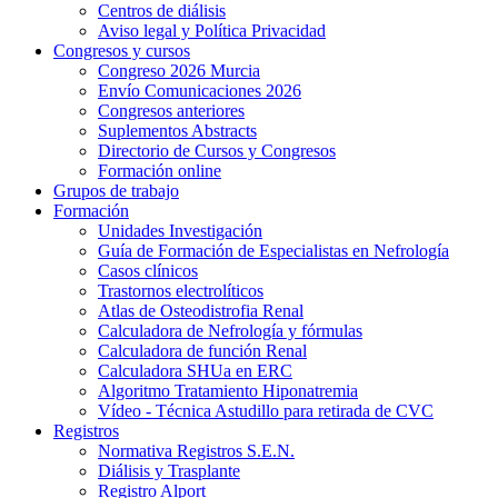
Centros de diálisis
Aviso legal y Política Privacidad
Congresos y cursos
Congreso 2026 Murcia
Envío Comunicaciones 2026
Congresos anteriores
Suplementos Abstracts
Directorio de Cursos y Congresos
Formación online
Grupos de trabajo
Formación
Unidades Investigación
Guía de Formación de Especialistas en Nefrología
Casos clínicos
Trastornos electrolíticos
Atlas de Osteodistrofia Renal
Calculadora de Nefrología y fórmulas
Calculadora de función Renal
Calculadora SHUa en ERC
Algoritmo Tratamiento Hiponatremia
Vídeo - Técnica Astudillo para retirada de CVC
Registros
Normativa Registros S.E.N.
Diálisis y Trasplante
Registro Alport