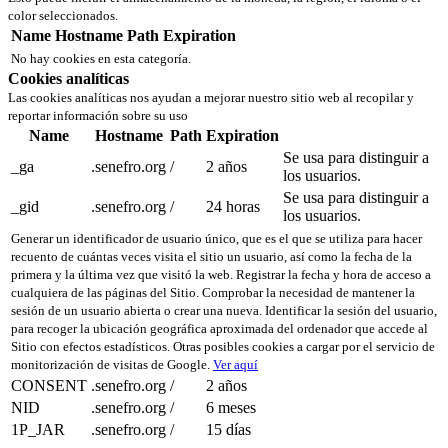
color seleccionados.
Name
Hostname
Path
Expiration
No hay cookies en esta categoría.
Cookies analíticas
Las cookies analíticas nos ayudan a mejorar nuestro sitio web al recopilar y
reportar información sobre su uso
Name
Hostname
Path
Expiration
Se usa para distinguir a
_ga
.senefro.org
/
2 años
los usuarios.
Se usa para distinguir a
_gid
.senefro.org
/
24 horas
los usuarios.
Generar un identificador de usuario único, que es el que se utiliza para hacer
recuento de cuántas veces visita el sitio un usuario, así como la fecha de la
primera y la última vez que visitó la web. Registrar la fecha y hora de acceso a
cualquiera de las páginas del Sitio. Comprobar la necesidad de mantener la
sesión de un usuario abierta o crear una nueva. Identificar la sesión del usuario,
para recoger la ubicación geográfica aproximada del ordenador que accede al
Sitio con efectos estadísticos. Otras posibles cookies a cargar por el servicio de
monitorización de visitas de Google.
Ver aquí
CONSENT
.senefro.org
/
2 años
NID
.senefro.org
/
6 meses
1P_JAR
.senefro.org
/
15 días