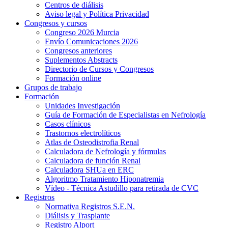
Centros de diálisis
Aviso legal y Política Privacidad
Congresos y cursos
Congreso 2026 Murcia
Envío Comunicaciones 2026
Congresos anteriores
Suplementos Abstracts
Directorio de Cursos y Congresos
Formación online
Grupos de trabajo
Formación
Unidades Investigación
Guía de Formación de Especialistas en Nefrología
Casos clínicos
Trastornos electrolíticos
Atlas de Osteodistrofia Renal
Calculadora de Nefrología y fórmulas
Calculadora de función Renal
Calculadora SHUa en ERC
Algoritmo Tratamiento Hiponatremia
Vídeo - Técnica Astudillo para retirada de CVC
Registros
Normativa Registros S.E.N.
Diálisis y Trasplante
Registro Alport