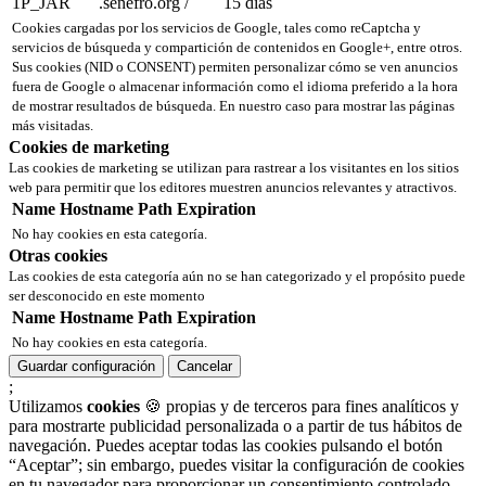
1P_JAR
.senefro.org
/
15 días
Cookies cargadas por los servicios de Google, tales como reCaptcha y
servicios de búsqueda y compartición de contenidos en Google+, entre otros.
Sus cookies (NID o CONSENT) permiten personalizar cómo se ven anuncios
fuera de Google o almacenar información como el idioma preferido a la hora
de mostrar resultados de búsqueda. En nuestro caso para mostrar las páginas
más visitadas.
Cookies de marketing
Las cookies de marketing se utilizan para rastrear a los visitantes en los sitios
web para permitir que los editores muestren anuncios relevantes y atractivos.
Name
Hostname
Path
Expiration
No hay cookies en esta categoría.
Otras cookies
Las cookies de esta categoría aún no se han categorizado y el propósito puede
ser desconocido en este momento
Name
Hostname
Path
Expiration
No hay cookies en esta categoría.
Guardar configuración
Cancelar
;
Utilizamos
cookies
🍪 propias y de terceros para fines analíticos y
para mostrarte publicidad personalizada o a partir de tus hábitos de
navegación. Puedes aceptar todas las cookies pulsando el botón
“Aceptar”; sin embargo, puedes visitar la configuración de cookies
en tu navegador para proporcionar un consentimiento controlado.