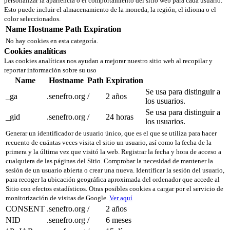
personalizar la apariencia o el comportamiento del sitio web para cada usuario.
Esto puede incluir el almacenamiento de la moneda, la región, el idioma o el
color seleccionados.
Name
Hostname
Path
Expiration
No hay cookies en esta categoría.
Cookies analíticas
Las cookies analíticas nos ayudan a mejorar nuestro sitio web al recopilar y
reportar información sobre su uso
Name
Hostname
Path
Expiration
Se usa para distinguir a
_ga
.senefro.org
/
2 años
los usuarios.
Se usa para distinguir a
_gid
.senefro.org
/
24 horas
los usuarios.
Generar un identificador de usuario único, que es el que se utiliza para hacer
recuento de cuántas veces visita el sitio un usuario, así como la fecha de la
primera y la última vez que visitó la web. Registrar la fecha y hora de acceso a
cualquiera de las páginas del Sitio. Comprobar la necesidad de mantener la
sesión de un usuario abierta o crear una nueva. Identificar la sesión del usuario,
para recoger la ubicación geográfica aproximada del ordenador que accede al
Sitio con efectos estadísticos. Otras posibles cookies a cargar por el servicio de
monitorización de visitas de Google.
Ver aquí
CONSENT
.senefro.org
/
2 años
NID
.senefro.org
/
6 meses