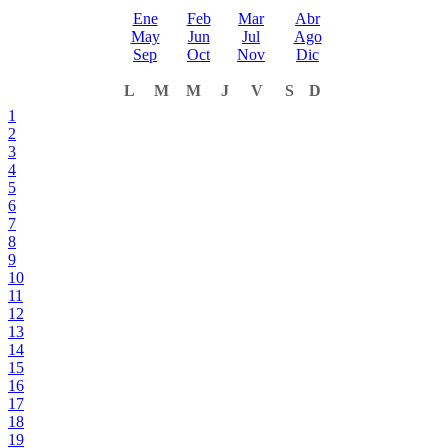
Ene
Feb
Mar
Abr
May
Jun
Jul
Ago
Sep
Oct
Nov
Dic
L
M
M
J
V
S
D
1
2
3
4
5
6
7
8
9
10
11
12
13
14
15
16
17
18
19