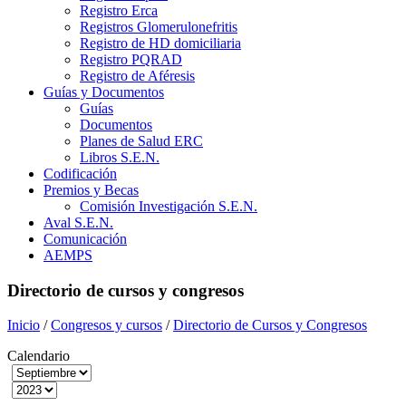
Registro Erca
Registros Glomerulonefritis
Registro de HD domiciliaria
Registro PQRAD
Registro de Aféresis
Guías y Documentos
Guías
Documentos
Planes de Salud ERC
Libros S.E.N.
Codificación
Premios y Becas
Comisión Investigación S.E.N.
Aval S.E.N.
Comunicación
AEMPS
Directorio de cursos y congresos
Inicio
/
Congresos y cursos
/
Directorio de Cursos y Congresos
Calendario