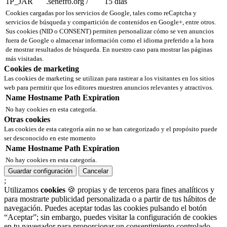
1P_JAR
.senefro.org
/
15 días
Cookies cargadas por los servicios de Google, tales como reCaptcha y
servicios de búsqueda y compartición de contenidos en Google+, entre otros.
Sus cookies (NID o CONSENT) permiten personalizar cómo se ven anuncios
fuera de Google o almacenar información como el idioma preferido a la hora
de mostrar resultados de búsqueda. En nuestro caso para mostrar las páginas
más visitadas.
Cookies de marketing
Las cookies de marketing se utilizan para rastrear a los visitantes en los sitios
web para permitir que los editores muestren anuncios relevantes y atractivos.
Name
Hostname
Path
Expiration
No hay cookies en esta categoría.
Otras cookies
Las cookies de esta categoría aún no se han categorizado y el propósito puede
ser desconocido en este momento
Name
Hostname
Path
Expiration
No hay cookies en esta categoría.
Guardar configuración
Cancelar
;
Utilizamos
cookies
🍪 propias y de terceros para fines analíticos y
para mostrarte publicidad personalizada o a partir de tus hábitos de
navegación. Puedes aceptar todas las cookies pulsando el botón
“Aceptar”; sin embargo, puedes visitar la configuración de cookies
en tu navegador para proporcionar un consentimiento controlado.