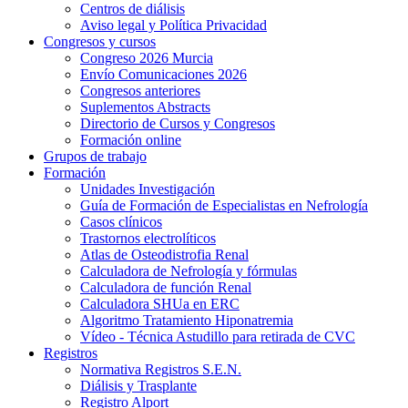
Centros de diálisis
Aviso legal y Política Privacidad
Congresos y cursos
Congreso 2026 Murcia
Envío Comunicaciones 2026
Congresos anteriores
Suplementos Abstracts
Directorio de Cursos y Congresos
Formación online
Grupos de trabajo
Formación
Unidades Investigación
Guía de Formación de Especialistas en Nefrología
Casos clínicos
Trastornos electrolíticos
Atlas de Osteodistrofia Renal
Calculadora de Nefrología y fórmulas
Calculadora de función Renal
Calculadora SHUa en ERC
Algoritmo Tratamiento Hiponatremia
Vídeo - Técnica Astudillo para retirada de CVC
Registros
Normativa Registros S.E.N.
Diálisis y Trasplante
Registro Alport