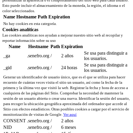
personalizar la apariencia o el comportamiento del sitio web para cada usuario.
Esto puede incluir el almacenamiento de la moneda, la región, el idioma o el
color seleccionados.
Name
Hostname
Path
Expiration
No hay cookies en esta categoría.
Cookies analíticas
Las cookies analíticas nos ayudan a mejorar nuestro sitio web al recopilar y
reportar información sobre su uso
Name
Hostname
Path
Expiration
Se usa para distinguir a
_ga
.senefro.org
/
2 años
los usuarios.
Se usa para distinguir a
_gid
.senefro.org
/
24 horas
los usuarios.
Generar un identificador de usuario único, que es el que se utiliza para hacer
recuento de cuántas veces visita el sitio un usuario, así como la fecha de la
primera y la última vez que visitó la web. Registrar la fecha y hora de acceso a
cualquiera de las páginas del Sitio. Comprobar la necesidad de mantener la
sesión de un usuario abierta o crear una nueva. Identificar la sesión del usuario,
para recoger la ubicación geográfica aproximada del ordenador que accede al
Sitio con efectos estadísticos. Otras posibles cookies a cargar por el servicio de
monitorización de visitas de Google.
Ver aquí
CONSENT
.senefro.org
/
2 años
NID
.senefro.org
/
6 meses