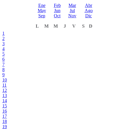
Ene
Feb
Mar
Abr
May
Jun
Jul
Ago
Sep
Oct
Nov
Dic
L
M
M
J
V
S
D
1
2
3
4
5
6
7
8
9
10
11
12
13
14
15
16
17
18
19