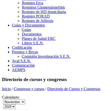
Registro Erca
Registros Glomerulonefritis
Registro de HD domiciliaria
Registro PQRAD
Registro de Aféresis
Guías y Documentos
Guías
Documentos
Planes de Salud ERC
Libros S.E.N.
Codificación
Premios y Becas
Comisión Investigación S.E.N.
Aval S.E.N.
Comunicación
AEMPS
Directorio de cursos y congresos
Inicio
/
Congresos y cursos
/
Directorio de Cursos y Congresos
Calendario