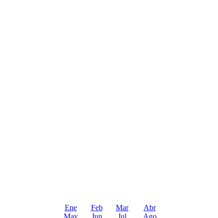
Ene
Feb
Mar
Abr
May
Jun
Jul
Ago