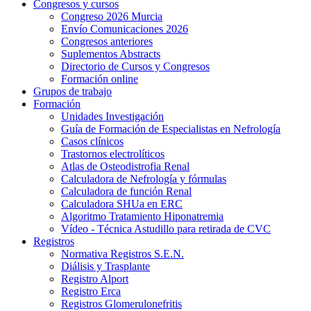
Congresos y cursos
Congreso 2026 Murcia
Envío Comunicaciones 2026
Congresos anteriores
Suplementos Abstracts
Directorio de Cursos y Congresos
Formación online
Grupos de trabajo
Formación
Unidades Investigación
Guía de Formación de Especialistas en Nefrología
Casos clínicos
Trastornos electrolíticos
Atlas de Osteodistrofia Renal
Calculadora de Nefrología y fórmulas
Calculadora de función Renal
Calculadora SHUa en ERC
Algoritmo Tratamiento Hiponatremia
Vídeo - Técnica Astudillo para retirada de CVC
Registros
Normativa Registros S.E.N.
Diálisis y Trasplante
Registro Alport
Registro Erca
Registros Glomerulonefritis