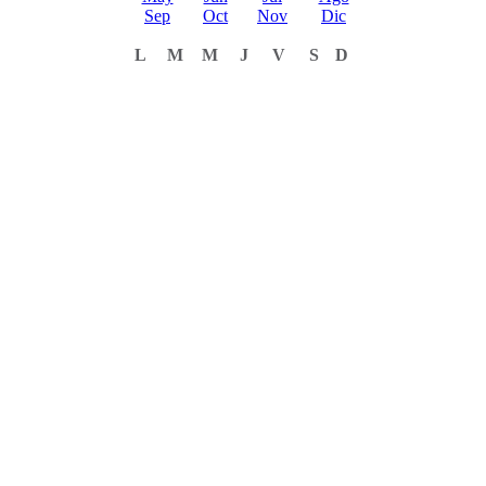
Sep
Oct
Nov
Dic
L
M
M
J
V
S
D