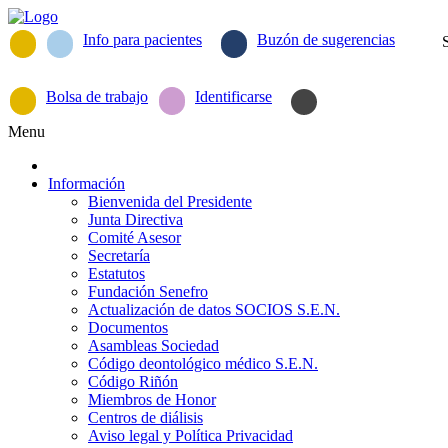
Info para pacientes
Buzón de sugerencias
Bolsa de trabajo
Identificarse
Menu
Información
Bienvenida del Presidente
Junta Directiva
Comité Asesor
Secretaría
Estatutos
Fundación Senefro
Actualización de datos SOCIOS S.E.N.
Documentos
Asambleas Sociedad
Código deontológico médico S.E.N.
Código Riñón
Miembros de Honor
Centros de diálisis
Aviso legal y Política Privacidad