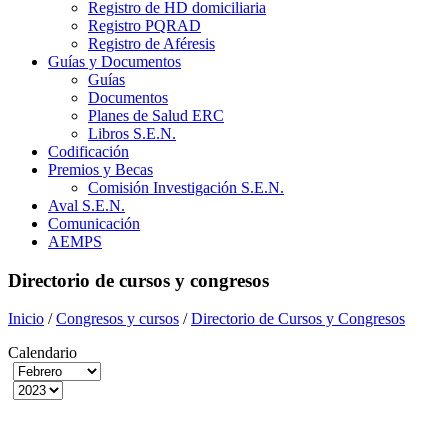
Registro de HD domiciliaria
Registro PQRAD
Registro de Aféresis
Guías y Documentos
Guías
Documentos
Planes de Salud ERC
Libros S.E.N.
Codificación
Premios y Becas
Comisión Investigación S.E.N.
Aval S.E.N.
Comunicación
AEMPS
Directorio de cursos y congresos
Inicio
/
Congresos y cursos
/
Directorio de Cursos y Congresos
Calendario