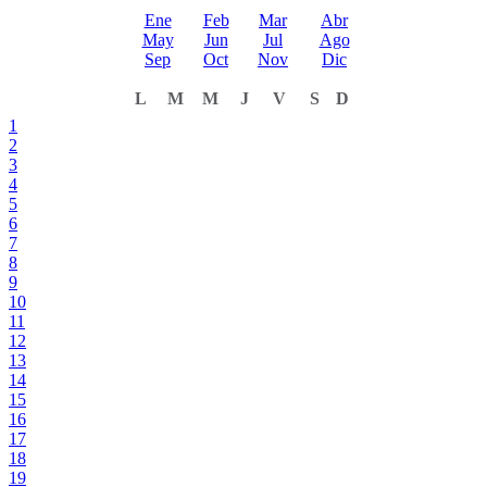
Ene
Feb
Mar
Abr
May
Jun
Jul
Ago
Sep
Oct
Nov
Dic
L
M
M
J
V
S
D
1
2
3
4
5
6
7
8
9
10
11
12
13
14
15
16
17
18
19