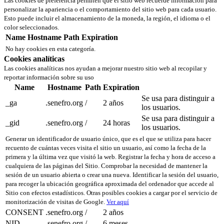
Las cookies de preferencia permiten que el sitio web recuerde información para
personalizar la apariencia o el comportamiento del sitio web para cada usuario.
Esto puede incluir el almacenamiento de la moneda, la región, el idioma o el
color seleccionados.
Name
Hostname
Path
Expiration
No hay cookies en esta categoría.
Cookies analíticas
Las cookies analíticas nos ayudan a mejorar nuestro sitio web al recopilar y
reportar información sobre su uso
Name
Hostname
Path
Expiration
Se usa para distinguir a
_ga
.senefro.org
/
2 años
los usuarios.
Se usa para distinguir a
_gid
.senefro.org
/
24 horas
los usuarios.
Generar un identificador de usuario único, que es el que se utiliza para hacer
recuento de cuántas veces visita el sitio un usuario, así como la fecha de la
primera y la última vez que visitó la web. Registrar la fecha y hora de acceso a
cualquiera de las páginas del Sitio. Comprobar la necesidad de mantener la
sesión de un usuario abierta o crear una nueva. Identificar la sesión del usuario,
para recoger la ubicación geográfica aproximada del ordenador que accede al
Sitio con efectos estadísticos. Otras posibles cookies a cargar por el servicio de
monitorización de visitas de Google.
Ver aquí
CONSENT
.senefro.org
/
2 años
NID
.senefro.org
/
6 meses