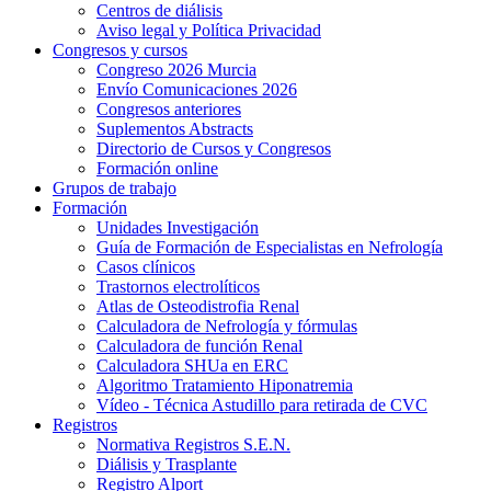
Centros de diálisis
Aviso legal y Política Privacidad
Congresos y cursos
Congreso 2026 Murcia
Envío Comunicaciones 2026
Congresos anteriores
Suplementos Abstracts
Directorio de Cursos y Congresos
Formación online
Grupos de trabajo
Formación
Unidades Investigación
Guía de Formación de Especialistas en Nefrología
Casos clínicos
Trastornos electrolíticos
Atlas de Osteodistrofia Renal
Calculadora de Nefrología y fórmulas
Calculadora de función Renal
Calculadora SHUa en ERC
Algoritmo Tratamiento Hiponatremia
Vídeo - Técnica Astudillo para retirada de CVC
Registros
Normativa Registros S.E.N.
Diálisis y Trasplante
Registro Alport