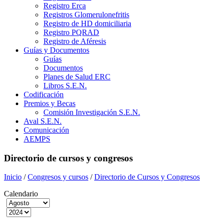
Registro Erca
Registros Glomerulonefritis
Registro de HD domiciliaria
Registro PQRAD
Registro de Aféresis
Guías y Documentos
Guías
Documentos
Planes de Salud ERC
Libros S.E.N.
Codificación
Premios y Becas
Comisión Investigación S.E.N.
Aval S.E.N.
Comunicación
AEMPS
Directorio de cursos y congresos
Inicio
/
Congresos y cursos
/
Directorio de Cursos y Congresos
Calendario