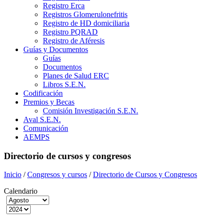
Registro Erca
Registros Glomerulonefritis
Registro de HD domiciliaria
Registro PQRAD
Registro de Aféresis
Guías y Documentos
Guías
Documentos
Planes de Salud ERC
Libros S.E.N.
Codificación
Premios y Becas
Comisión Investigación S.E.N.
Aval S.E.N.
Comunicación
AEMPS
Directorio de cursos y congresos
Inicio
/
Congresos y cursos
/
Directorio de Cursos y Congresos
Calendario