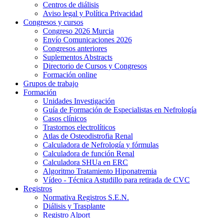
Centros de diálisis
Aviso legal y Política Privacidad
Congresos y cursos
Congreso 2026 Murcia
Envío Comunicaciones 2026
Congresos anteriores
Suplementos Abstracts
Directorio de Cursos y Congresos
Formación online
Grupos de trabajo
Formación
Unidades Investigación
Guía de Formación de Especialistas en Nefrología
Casos clínicos
Trastornos electrolíticos
Atlas de Osteodistrofia Renal
Calculadora de Nefrología y fórmulas
Calculadora de función Renal
Calculadora SHUa en ERC
Algoritmo Tratamiento Hiponatremia
Vídeo - Técnica Astudillo para retirada de CVC
Registros
Normativa Registros S.E.N.
Diálisis y Trasplante
Registro Alport