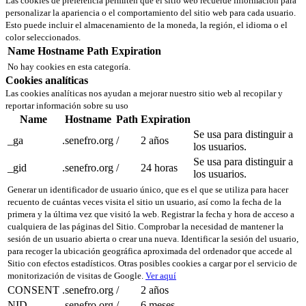
Las cookies de preferencia permiten que el sitio web recuerde información para
personalizar la apariencia o el comportamiento del sitio web para cada usuario.
Esto puede incluir el almacenamiento de la moneda, la región, el idioma o el
color seleccionados.
Name
Hostname
Path
Expiration
No hay cookies en esta categoría.
Cookies analíticas
Las cookies analíticas nos ayudan a mejorar nuestro sitio web al recopilar y
reportar información sobre su uso
Name
Hostname
Path
Expiration
Se usa para distinguir a
_ga
.senefro.org
/
2 años
los usuarios.
Se usa para distinguir a
_gid
.senefro.org
/
24 horas
los usuarios.
Generar un identificador de usuario único, que es el que se utiliza para hacer
recuento de cuántas veces visita el sitio un usuario, así como la fecha de la
primera y la última vez que visitó la web. Registrar la fecha y hora de acceso a
cualquiera de las páginas del Sitio. Comprobar la necesidad de mantener la
sesión de un usuario abierta o crear una nueva. Identificar la sesión del usuario,
para recoger la ubicación geográfica aproximada del ordenador que accede al
Sitio con efectos estadísticos. Otras posibles cookies a cargar por el servicio de
monitorización de visitas de Google.
Ver aquí
CONSENT
.senefro.org
/
2 años
NID
.senefro.org
/
6 meses