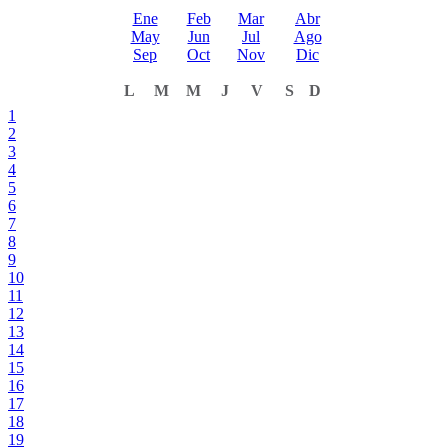
Ene
Feb
Mar
Abr
May
Jun
Jul
Ago
Sep
Oct
Nov
Dic
L
M
M
J
V
S
D
1
2
3
4
5
6
7
8
9
10
11
12
13
14
15
16
17
18
19