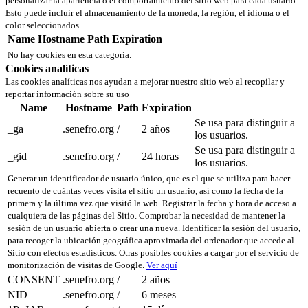
personalizar la apariencia o el comportamiento del sitio web para cada usuario.
Esto puede incluir el almacenamiento de la moneda, la región, el idioma o el
color seleccionados.
Name
Hostname
Path
Expiration
No hay cookies en esta categoría.
Cookies analíticas
Las cookies analíticas nos ayudan a mejorar nuestro sitio web al recopilar y
reportar información sobre su uso
Name
Hostname
Path
Expiration
Se usa para distinguir a
_ga
.senefro.org
/
2 años
los usuarios.
Se usa para distinguir a
_gid
.senefro.org
/
24 horas
los usuarios.
Generar un identificador de usuario único, que es el que se utiliza para hacer
recuento de cuántas veces visita el sitio un usuario, así como la fecha de la
primera y la última vez que visitó la web. Registrar la fecha y hora de acceso a
cualquiera de las páginas del Sitio. Comprobar la necesidad de mantener la
sesión de un usuario abierta o crear una nueva. Identificar la sesión del usuario,
para recoger la ubicación geográfica aproximada del ordenador que accede al
Sitio con efectos estadísticos. Otras posibles cookies a cargar por el servicio de
monitorización de visitas de Google.
Ver aquí
CONSENT
.senefro.org
/
2 años
NID
.senefro.org
/
6 meses