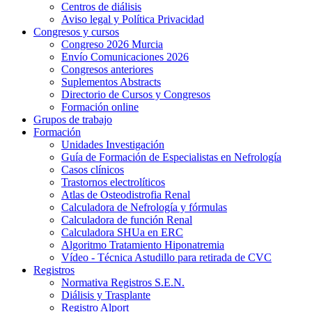
Centros de diálisis
Aviso legal y Política Privacidad
Congresos y cursos
Congreso 2026 Murcia
Envío Comunicaciones 2026
Congresos anteriores
Suplementos Abstracts
Directorio de Cursos y Congresos
Formación online
Grupos de trabajo
Formación
Unidades Investigación
Guía de Formación de Especialistas en Nefrología
Casos clínicos
Trastornos electrolíticos
Atlas de Osteodistrofia Renal
Calculadora de Nefrología y fórmulas
Calculadora de función Renal
Calculadora SHUa en ERC
Algoritmo Tratamiento Hiponatremia
Vídeo - Técnica Astudillo para retirada de CVC
Registros
Normativa Registros S.E.N.
Diálisis y Trasplante
Registro Alport