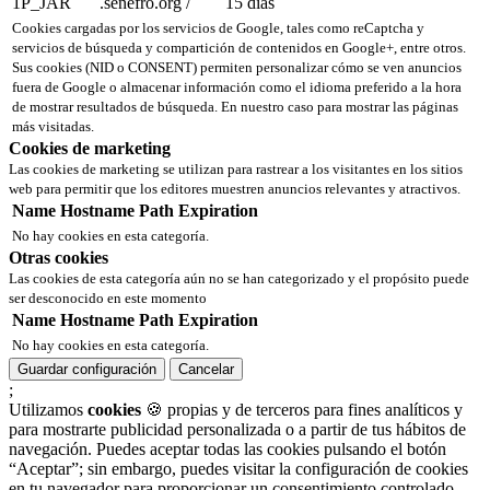
1P_JAR
.senefro.org
/
15 días
Cookies cargadas por los servicios de Google, tales como reCaptcha y
servicios de búsqueda y compartición de contenidos en Google+, entre otros.
Sus cookies (NID o CONSENT) permiten personalizar cómo se ven anuncios
fuera de Google o almacenar información como el idioma preferido a la hora
de mostrar resultados de búsqueda. En nuestro caso para mostrar las páginas
más visitadas.
Cookies de marketing
Las cookies de marketing se utilizan para rastrear a los visitantes en los sitios
web para permitir que los editores muestren anuncios relevantes y atractivos.
Name
Hostname
Path
Expiration
No hay cookies en esta categoría.
Otras cookies
Las cookies de esta categoría aún no se han categorizado y el propósito puede
ser desconocido en este momento
Name
Hostname
Path
Expiration
No hay cookies en esta categoría.
Guardar configuración
Cancelar
;
Utilizamos
cookies
🍪 propias y de terceros para fines analíticos y
para mostrarte publicidad personalizada o a partir de tus hábitos de
navegación. Puedes aceptar todas las cookies pulsando el botón
“Aceptar”; sin embargo, puedes visitar la configuración de cookies
en tu navegador para proporcionar un consentimiento controlado.