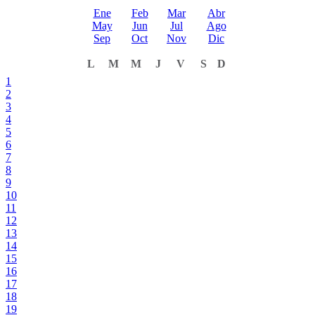
Ene
Feb
Mar
Abr
May
Jun
Jul
Ago
Sep
Oct
Nov
Dic
L
M
M
J
V
S
D
1
2
3
4
5
6
7
8
9
10
11
12
13
14
15
16
17
18
19