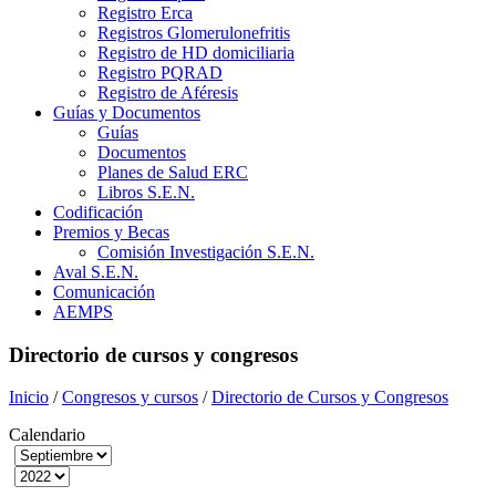
Registro Erca
Registros Glomerulonefritis
Registro de HD domiciliaria
Registro PQRAD
Registro de Aféresis
Guías y Documentos
Guías
Documentos
Planes de Salud ERC
Libros S.E.N.
Codificación
Premios y Becas
Comisión Investigación S.E.N.
Aval S.E.N.
Comunicación
AEMPS
Directorio de cursos y congresos
Inicio
/
Congresos y cursos
/
Directorio de Cursos y Congresos
Calendario