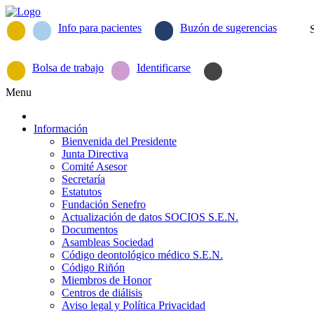
Info para pacientes
Buzón de sugerencias
Bolsa de trabajo
Identificarse
Menu
Información
Bienvenida del Presidente
Junta Directiva
Comité Asesor
Secretaría
Estatutos
Fundación Senefro
Actualización de datos SOCIOS S.E.N.
Documentos
Asambleas Sociedad
Código deontológico médico S.E.N.
Código Riñón
Miembros de Honor
Centros de diálisis
Aviso legal y Política Privacidad