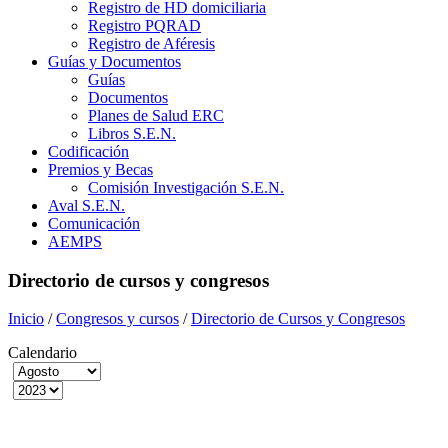
Registro de HD domiciliaria
Registro PQRAD
Registro de Aféresis
Guías y Documentos
Guías
Documentos
Planes de Salud ERC
Libros S.E.N.
Codificación
Premios y Becas
Comisión Investigación S.E.N.
Aval S.E.N.
Comunicación
AEMPS
Directorio de cursos y congresos
Inicio
/
Congresos y cursos
/
Directorio de Cursos y Congresos
Calendario