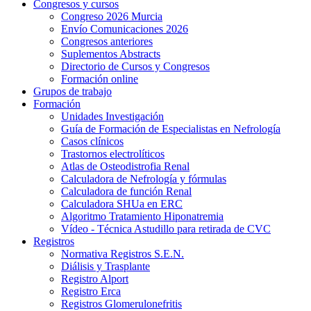
Congresos y cursos
Congreso 2026 Murcia
Envío Comunicaciones 2026
Congresos anteriores
Suplementos Abstracts
Directorio de Cursos y Congresos
Formación online
Grupos de trabajo
Formación
Unidades Investigación
Guía de Formación de Especialistas en Nefrología
Casos clínicos
Trastornos electrolíticos
Atlas de Osteodistrofia Renal
Calculadora de Nefrología y fórmulas
Calculadora de función Renal
Calculadora SHUa en ERC
Algoritmo Tratamiento Hiponatremia
Vídeo - Técnica Astudillo para retirada de CVC
Registros
Normativa Registros S.E.N.
Diálisis y Trasplante
Registro Alport
Registro Erca
Registros Glomerulonefritis