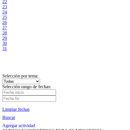
22
23
24
25
26
27
28
29
30
31
Selección por tema:
Selección rango de fechas:
Limpiar fechas
Buscar
Agregar actividad