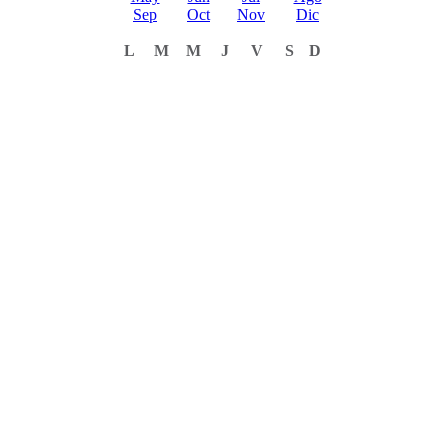
Sep
Oct
Nov
Dic
L
M
M
J
V
S
D