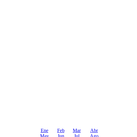
Ene
Feb
Mar
Abr
May
Jun
Jul
Ago