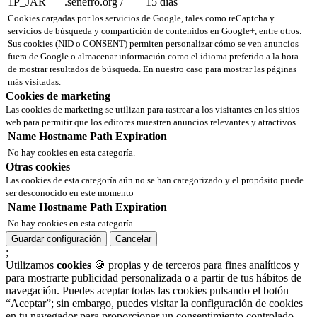
1P_JAR
.senefro.org
/
15 días
Cookies cargadas por los servicios de Google, tales como reCaptcha y
servicios de búsqueda y compartición de contenidos en Google+, entre otros.
Sus cookies (NID o CONSENT) permiten personalizar cómo se ven anuncios
fuera de Google o almacenar información como el idioma preferido a la hora
de mostrar resultados de búsqueda. En nuestro caso para mostrar las páginas
más visitadas.
Cookies de marketing
Las cookies de marketing se utilizan para rastrear a los visitantes en los sitios
web para permitir que los editores muestren anuncios relevantes y atractivos.
Name
Hostname
Path
Expiration
No hay cookies en esta categoría.
Otras cookies
Las cookies de esta categoría aún no se han categorizado y el propósito puede
ser desconocido en este momento
Name
Hostname
Path
Expiration
No hay cookies en esta categoría.
Guardar configuración
Cancelar
;
Utilizamos
cookies
🍪 propias y de terceros para fines analíticos y
para mostrarte publicidad personalizada o a partir de tus hábitos de
navegación. Puedes aceptar todas las cookies pulsando el botón
“Aceptar”; sin embargo, puedes visitar la configuración de cookies
en tu navegador para proporcionar un consentimiento controlado.