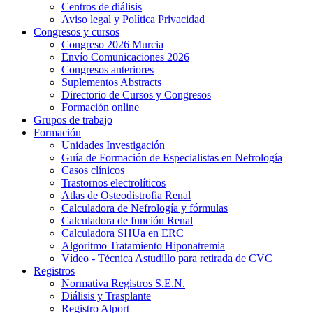
Centros de diálisis
Aviso legal y Política Privacidad
Congresos y cursos
Congreso 2026 Murcia
Envío Comunicaciones 2026
Congresos anteriores
Suplementos Abstracts
Directorio de Cursos y Congresos
Formación online
Grupos de trabajo
Formación
Unidades Investigación
Guía de Formación de Especialistas en Nefrología
Casos clínicos
Trastornos electrolíticos
Atlas de Osteodistrofia Renal
Calculadora de Nefrología y fórmulas
Calculadora de función Renal
Calculadora SHUa en ERC
Algoritmo Tratamiento Hiponatremia
Vídeo - Técnica Astudillo para retirada de CVC
Registros
Normativa Registros S.E.N.
Diálisis y Trasplante
Registro Alport