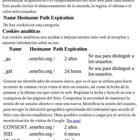
personalizar la apariencia o el comportamiento del sitio web para cada usuario.
Esto puede incluir el almacenamiento de la moneda, la región, el idioma o el
color seleccionados.
Name
Hostname
Path
Expiration
No hay cookies en esta categoría.
Cookies analíticas
Las cookies analíticas nos ayudan a mejorar nuestro sitio web al recopilar y
reportar información sobre su uso
Name
Hostname
Path
Expiration
Se usa para distinguir a
_ga
.senefro.org
/
2 años
los usuarios.
Se usa para distinguir a
_gid
.senefro.org
/
24 horas
los usuarios.
Generar un identificador de usuario único, que es el que se utiliza para hacer
recuento de cuántas veces visita el sitio un usuario, así como la fecha de la
primera y la última vez que visitó la web. Registrar la fecha y hora de acceso a
cualquiera de las páginas del Sitio. Comprobar la necesidad de mantener la
sesión de un usuario abierta o crear una nueva. Identificar la sesión del usuario,
para recoger la ubicación geográfica aproximada del ordenador que accede al
Sitio con efectos estadísticos. Otras posibles cookies a cargar por el servicio de
monitorización de visitas de Google.
Ver aquí
CONSENT
.senefro.org
/
2 años
NID
.senefro.org
/
6 meses