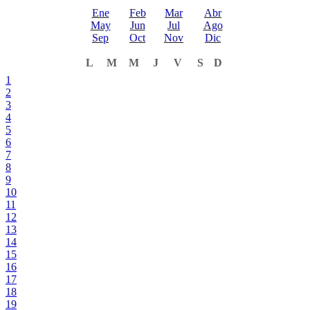
Ene
Feb
Mar
Abr
May
Jun
Jul
Ago
Sep
Oct
Nov
Dic
L
M
M
J
V
S
D
1
2
3
4
5
6
7
8
9
10
11
12
13
14
15
16
17
18
19