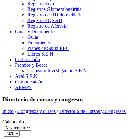
Registro Erca
Registros Glomerulonefritis
Registro de HD domiciliaria
Registro PQRAD
Registro de Aféresis
Guías y Documentos
Guías
Documentos
Planes de Salud ERC
Libros S.E.N.
Codificación
Premios y Becas
Comisión Investigación S.E.N.
Aval S.E.N.
Comunicación
AEMPS
Directorio de cursos y congresos
Inicio
/
Congresos y cursos
/
Directorio de Cursos y Congresos
Calendario