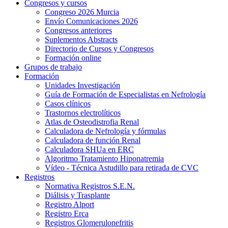
Congresos y cursos
Congreso 2026 Murcia
Envío Comunicaciones 2026
Congresos anteriores
Suplementos Abstracts
Directorio de Cursos y Congresos
Formación online
Grupos de trabajo
Formación
Unidades Investigación
Guía de Formación de Especialistas en Nefrología
Casos clínicos
Trastornos electrolíticos
Atlas de Osteodistrofia Renal
Calculadora de Nefrología y fórmulas
Calculadora de función Renal
Calculadora SHUa en ERC
Algoritmo Tratamiento Hiponatremia
Vídeo - Técnica Astudillo para retirada de CVC
Registros
Normativa Registros S.E.N.
Diálisis y Trasplante
Registro Alport
Registro Erca
Registros Glomerulonefritis