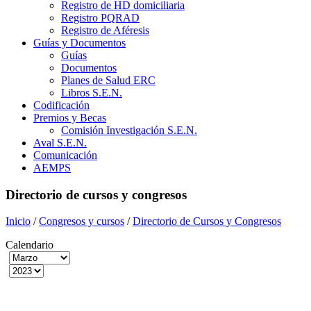
Registro de HD domiciliaria
Registro PQRAD
Registro de Aféresis
Guías y Documentos
Guías
Documentos
Planes de Salud ERC
Libros S.E.N.
Codificación
Premios y Becas
Comisión Investigación S.E.N.
Aval S.E.N.
Comunicación
AEMPS
Directorio de cursos y congresos
Inicio
/
Congresos y cursos
/
Directorio de Cursos y Congresos
Calendario