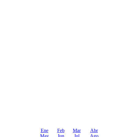
Ene
Feb
Mar
Abr
May
Jun
Jul
Ago