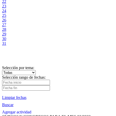
22
23
24
25
26
27
28
29
30
31
Selección por tema:
Selección rango de fechas:
Limpiar fechas
Buscar
Agregar actividad