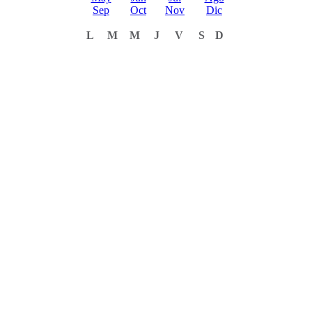
Sep
Oct
Nov
Dic
L
M
M
J
V
S
D