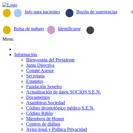
Info para pacientes
Buzón de sugerencias
Bolsa de trabajo
Identificarse
Menu
Información
Bienvenida del Presidente
Junta Directiva
Comité Asesor
Secretaría
Estatutos
Fundación Senefro
Actualización de datos SOCIOS S.E.N.
Documentos
Asambleas Sociedad
Código deontológico médico S.E.N.
Código Riñón
Miembros de Honor
Centros de diálisis
Aviso legal y Política Privacidad